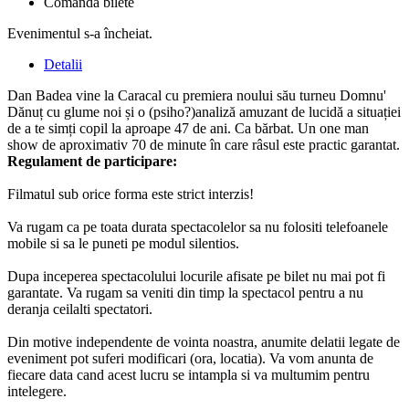
Comandă bilete
Evenimentul s-a încheiat.
Detalii
Dan Badea vine la Caracal cu premiera noului său turneu Domnu'
Dănuț cu glume noi și o (psiho?)analiză amuzant de lucidă a situației
de a te simți copil la aproape 47 de ani. Ca bărbat. Un one man
show de aproximativ 70 de minute în care râsul este practic garantat.
Regulament de participare:
Filmatul sub orice forma este strict interzis!
Va rugam ca pe toata durata spectacolelor sa nu folositi telefoanele
mobile si sa le puneti pe modul silentios.
Dupa inceperea spectacolului locurile afisate pe bilet nu mai pot fi
garantate. Va rugam sa veniti din timp la spectacol pentru a nu
deranja ceilalti spectatori.
Din motive independente de vointa noastra, anumite delatii legate de
eveniment pot suferi modificari (ora, locatia). Va vom anunta de
fiecare data cand acest lucru se intampla si va multumim pentru
intelegere.