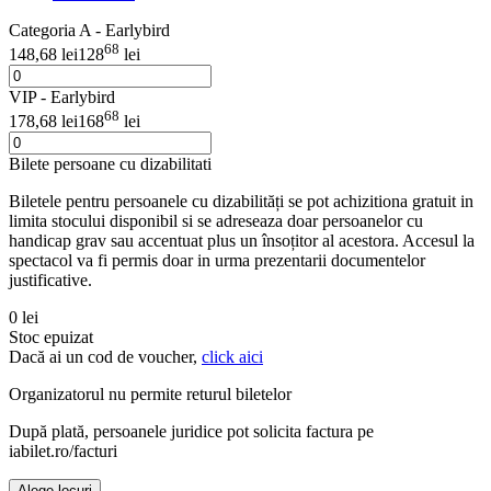
Categoria A - Earlybird
68
148,68 lei
128
lei
VIP - Earlybird
68
178,68 lei
168
lei
Bilete persoane cu dizabilitati
Biletele pentru persoanele cu dizabilități se pot achizitiona gratuit in
limita stocului disponibil si se adreseaza doar persoanelor cu
handicap grav sau accentuat plus un însoțitor al acestora. Accesul la
spectacol va fi permis doar in urma prezentarii documentelor
justificative.
0 lei
Stoc epuizat
Dacă ai un cod de voucher,
click aici
Organizatorul nu permite returul biletelor
După plată, persoanele juridice pot solicita factura pe
iabilet.ro/facturi
Alege locuri