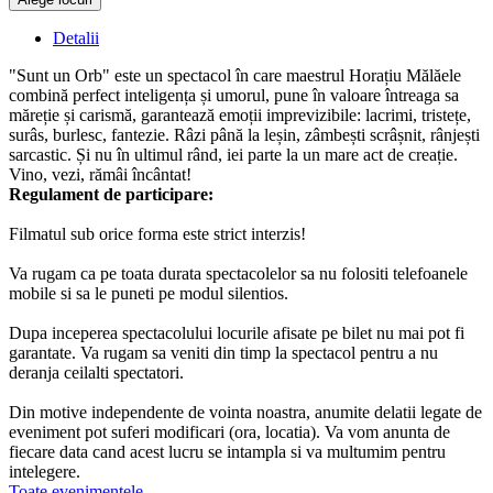
Detalii
"Sunt un Orb" este un spectacol în care maestrul Horațiu Mălăele
combină perfect inteligența și umorul, pune în valoare întreaga sa
măreție și carismă, garantează emoții imprevizibile: lacrimi, tristețe,
surâs, burlesc, fantezie. Râzi până la leșin, zâmbești scrâșnit, rânjești
sarcastic. Și nu în ultimul rând, iei parte la un mare act de creație.
Vino, vezi, rămâi încântat!
Regulament de participare:
Filmatul sub orice forma este strict interzis!
Va rugam ca pe toata durata spectacolelor sa nu folositi telefoanele
mobile si sa le puneti pe modul silentios.
Dupa inceperea spectacolului locurile afisate pe bilet nu mai pot fi
garantate. Va rugam sa veniti din timp la spectacol pentru a nu
deranja ceilalti spectatori.
Din motive independente de vointa noastra, anumite delatii legate de
eveniment pot suferi modificari (ora, locatia). Va vom anunta de
fiecare data cand acest lucru se intampla si va multumim pentru
intelegere.
Toate evenimentele