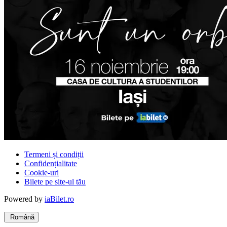
Termeni și condiții
Confidențialitate
Cookie-uri
Bilete pe site-ul tău
Powered by
iaBilet.ro
Română