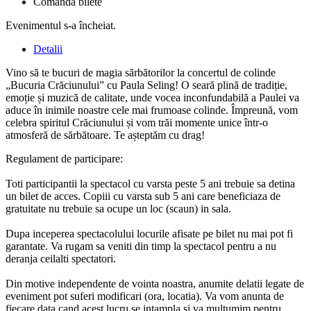
Comandă bilete
Evenimentul s-a încheiat.
Detalii
Vino să te bucuri de magia sărbătorilor la concertul de colinde
„Bucuria Crăciunului” cu Paula Seling! O seară plină de tradiție,
emoție și muzică de calitate, unde vocea inconfundabilă a Paulei va
aduce în inimile noastre cele mai frumoase colinde. Împreună, vom
celebra spiritul Crăciunului și vom trăi momente unice într-o
atmosferă de sărbătoare. Te așteptăm cu drag!
Regulament de participare:
Toti participantii la spectacol cu varsta peste 5 ani trebuie sa detina
un bilet de acces. Copiii cu varsta sub 5 ani care beneficiaza de
gratuitate nu trebuie sa ocupe un loc (scaun) in sala.
Dupa inceperea spectacolului locurile afisate pe bilet nu mai pot fi
garantate. Va rugam sa veniti din timp la spectacol pentru a nu
deranja ceilalti spectatori.
Din motive independente de vointa noastra, anumite delatii legate de
eveniment pot suferi modificari (ora, locatia). Va vom anunta de
fiecare data cand acest lucru se intampla si va multumim pentru