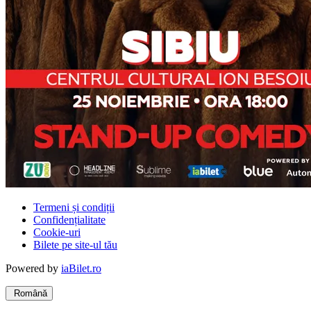
Termeni și condiții
Confidențialitate
Cookie-uri
Bilete pe site-ul tău
Powered by
iaBilet.ro
Română