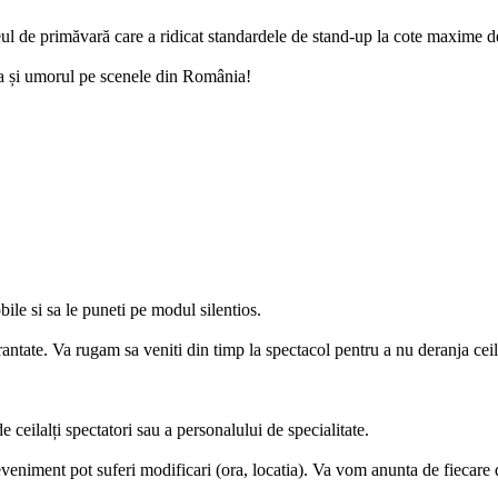
l de primăvară care a ridicat standardele de stand-up la cote maxime de
a și umorul pe scenele din România!
ile si sa le puneti pe modul silentios.
antate. Va rugam sa veniti din timp la spectacol pentru a nu deranja ceila
 ceilalți spectatori sau a personalului de specialitate.
veniment pot suferi modificari (ora, locatia). Va vom anunta de fiecare 