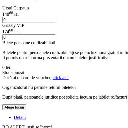
Ursul Carpatin
68
148
lei
Grizzly VIP
68
174
lei
Bilete persoane cu dizabilitati
Biletele pentru persoanele cu dizabilități se pot achizitiona gratuit in
fi permis doar in urma prezentarii documentelor justificative.
0 lei
Stoc epuizat
Dacă ai un cod de voucher,
click aici
Organizatorul nu permite returul biletelor
După plată, persoanele juridice pot solicita factura pe iabilet.ro/facturi
Alege locuri
Detalii
RO ALERT: urșii se întorc!