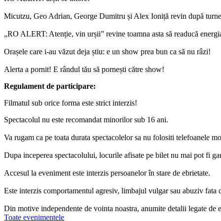
Micutzu, Geo Adrian, George Dumitru și Alex Ioniță revin după turneu
„RO ALERT: Atenție, vin urșii” revine toamna asta să readucă energi
Orașele care i-au văzut deja știu: e un show prea bun ca să nu râzi!
Alerta a pornit! E rândul tău să pornești către show!
Regulament de participare:
Filmatul sub orice forma este strict interzis!
Spectacolul nu este recomandat minorilor sub 16 ani.
Va rugam ca pe toata durata spectacolelor sa nu folositi telefoanele mob
Dupa inceperea spectacolului, locurile afisate pe bilet nu mai pot fi gar
Accesul la eveniment este interzis persoanelor în stare de ebrietate.
Este interzis comportamentul agresiv, limbajul vulgar sau abuziv fata de
Din motive independente de vointa noastra, anumite detalii legate de e
Toate evenimentele