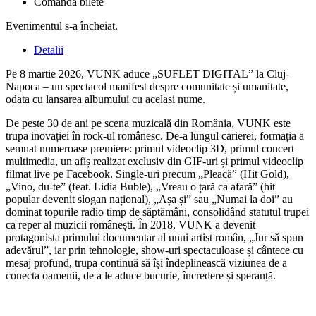
Comandă bilete
Evenimentul s-a încheiat.
Detalii
Pe 8 martie 2026, VUNK aduce „SUFLET DIGITAL” la Cluj-
Napoca – un spectacol manifest despre comunitate și umanitate,
odata cu lansarea albumului cu acelasi nume.
De peste 30 de ani pe scena muzicală din România, VUNK este
trupa inovației în rock-ul românesc. De-a lungul carierei, formația a
semnat numeroase premiere: primul videoclip 3D, primul concert
multimedia, un afiș realizat exclusiv din GIF-uri și primul videoclip
filmat live pe Facebook. Single-uri precum „Pleacă” (Hit Gold),
„Vino, du-te” (feat. Lidia Buble), „Vreau o țară ca afară” (hit
popular devenit slogan național), „Așa și” sau „Numai la doi” au
dominat topurile radio timp de săptămâni, consolidând statutul trupei
ca reper al muzicii românești. În 2018, VUNK a devenit
protagonista primului documentar al unui artist român, „Jur să spun
adevărul”, iar prin tehnologie, show-uri spectaculoase și cântece cu
mesaj profund, trupa continuă să își îndeplinească viziunea de a
conecta oamenii, de a le aduce bucurie, încredere și speranță.