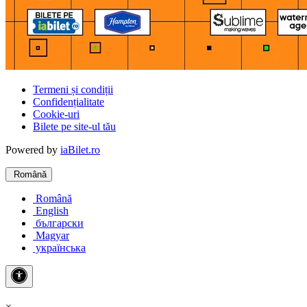
Termeni și condiții
Confidențialitate
Cookie-uri
Bilete pe site-ul tău
Powered by
iaBilet.ro
Română
Română
English
български
Magyar
українська
×